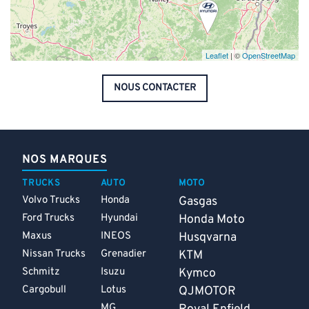
Leaflet
| ©
OpenStreetMap
NOUS CONTACTER
NOS MARQUES
TRUCKS
AUTO
MOTO
Volvo Trucks
Honda
Gasgas
Ford Trucks
Hyundai
Honda Moto
Maxus
INEOS
Husqvarna
Nissan Trucks
Grenadier
KTM
Schmitz
Isuzu
Kymco
Cargobull
Lotus
QJMOTOR
MG