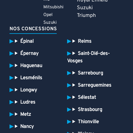
Royal Enfield
Mitsubishi
Suzuki
Opel
Triumph
Suzuki
NOS CONCESSIONS
Épinal
Reims
Épernay
Saint-Dié-des-
Vosges
Haguenau
Sarrebourg
Lesménils
Sarreguemines
Longwy
Sélestat
Ludres
Strasbourg
Metz
Thionville
Nancy